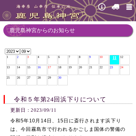
イ
交
ンフ
通機
ォメ
関の
鹿児島神宮からのお知らせ
ーシ
ご案
〒899－5116
ョン
内
鹿児島県霧島市隼人町内2496番地1
1
2
3
4
5
6
7
8
9
10
12
11
TEL 0995－42－0020 FAX 0995－43
－7797
13
14
15
16
17
18
19
20
21
22
23
24
25
26
27
28
29
30
令和５年第24回浜下りについて
更新日 : 2023/09/11
令和5年10月14日、15日に斎行されます浜下り
は、今回霧島市で行われるかごしま国体の警備の